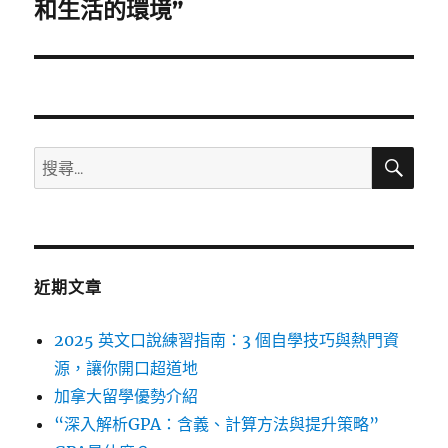
一
和生活的環境”
篇
文
章:
搜
搜
尋
尋
關
鍵
字:
近期文章
2025 英文口說練習指南：3 個自學技巧與熱門資
源，讓你開口超道地
加拿大留學優勢介紹
“深入解析GPA：含義、計算方法與提升策略”