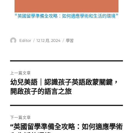
“英國留學準備全攻略：如何適應學術和生活的環境”
作
發
分
Editor
12 12 月, 2024
學習
者
佈
類
日
期:
文
上一篇文章
章
幼兒美語｜認識孩子英語啟蒙關鍵，
上
一
開啟孩子的語言之旅
導
篇
覽
文
章:
下一篇文章
“英國留學準備全攻略：如何適應學術
下