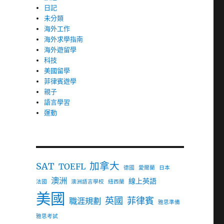
日記
未分類
海外工作
海外求學指南
海外遊留學
科技
美國留學
菲律賓遊學
親子
語言學習
運動
加拿大
SAT
TOEFL
德國
愛爾蘭
日本
澳洲
線上英語
法國
澳洲語言學校
紐西蘭
美國
英國
菲律賓
職涯規劃
雅思準備
雅思考試