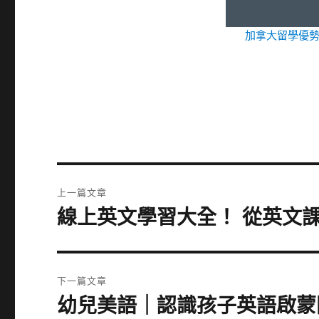
加拿大留學優
文
上一篇文章
章
線上英文學習大全！ 從英文
上
一
導
篇
覽
文
下一篇文章
章:
幼兒美語｜認識孩子英語啟蒙
下