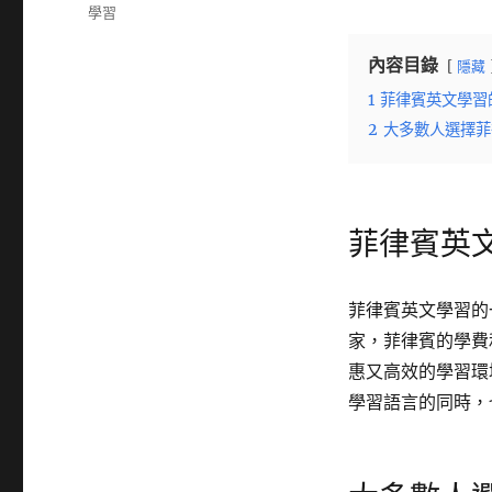
佈
分
學習
日
類
期:
內容目錄
隱藏
1
菲律賓英文學習
2
大多數人選擇菲
菲律賓英
菲律賓英文學習的
家，菲律賓的學費
惠又高效的學習環
學習語言的同時，也