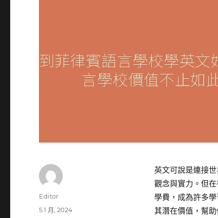
英文可說是連接世
觀念與實力。但在
作
Editor
學費，成為許多學
者
發
5 1 月, 2024
其潛在價值，幫助