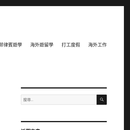
菲律賓遊學
海外遊留學
打工度假
海外工作
搜
搜
尋
尋
關
鍵
字: