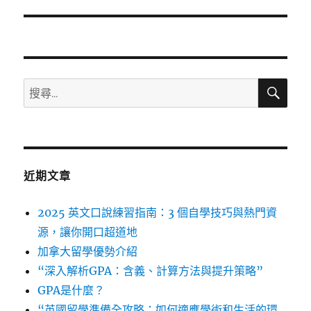
文
章:
搜
搜
尋
尋
關
鍵
字:
近期文章
2025 英文口說練習指南：3 個自學技巧與熱門資
源，讓你開口超道地
加拿大留學優勢介紹
“深入解析GPA：含義、計算方法與提升策略”
GPA是什麼？
“英國留學準備全攻略：如何適應學術和生活的環