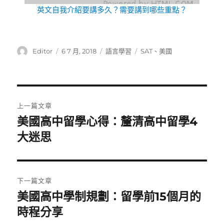
英文自我介紹要講多久？需要講到哪些重點？
作
發
分
標
Editor
6 7 月, 2018
語言學習
SAT
、
美國
者
佈
類
籤
日
期:
文
上一篇文章
章
美國高中留學心得：釐清高中留學4
上
一
大迷思
導
篇
覽
文
章:
下一篇文章
美國高中學制規劃：留學前15個月的
下
一
時程分享
篇