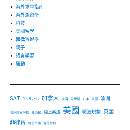
海外求學指南
海外遊留學
科技
美國留學
菲律賓遊學
親子
語言學習
運動
加拿大
SAT
TOEFL
澳洲
德國
愛爾蘭
日本
法國
美國
英國
職涯規劃
線上英語
澳洲語言學校
紐西蘭
菲律賓
雅思準備
雅思考試